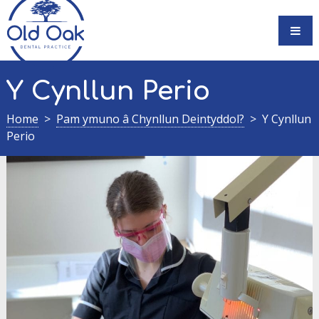
Skip
to
content
Y Cynllun Perio
Home
Pam ymuno â Chynllun Deintyddol?
Y Cynllun
Perio