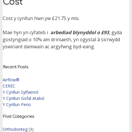
Cost
Cost y cynllun hwn yw £21.75 y mis.
Mae hyn yn cyfateb i
arbediad blynyddol o £93
, gyda
gostyngiad o 10% am driniaeth, yn ogystal â sicrwydd
yswiriant damwain ac argyfwng byd-eang.
Recent Posts
Airflow®
CEREC
Y Cynllun Sylfaenol
Y Cynllun Gofal Ataliol
Y Cynllun Perio
Post Categories
Orthodonteg
(3)