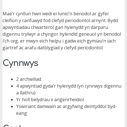
Mae’r cynllun hwn wedi ei lunio’n benodol ar gyfer
cleifion y canfuwyd fod clefyd periodontol arnynt. Bydd
apwyntiadau chwarterol gan hylenydd yn darparu
digennu trylwyr a chyngor hylendid geneuol yn benodol
i’ch ceg, er mwyn eich helpu i gadw eich gymiau’n iach
gartref ac arafu datblygiad y clefyd periodontol.
Cynnwys
2 archwiliad
4 apwyntiad gyda’r hylenydd (yn cynnwys digennu
a llathru)
Yr holl belydrau x angenrheidiol
Yswiriant damwain ac argyfwng deintyddol byd-
eang